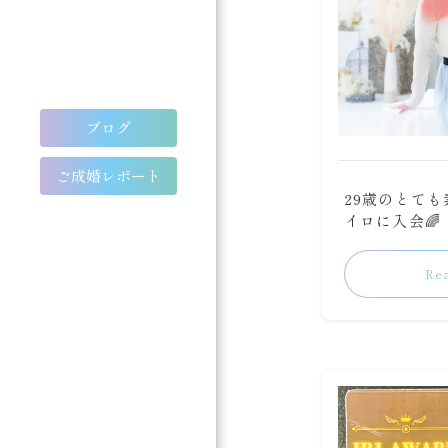
ブログ
ご成婚レポート
29歳のとて
イロに入会🌈
Re