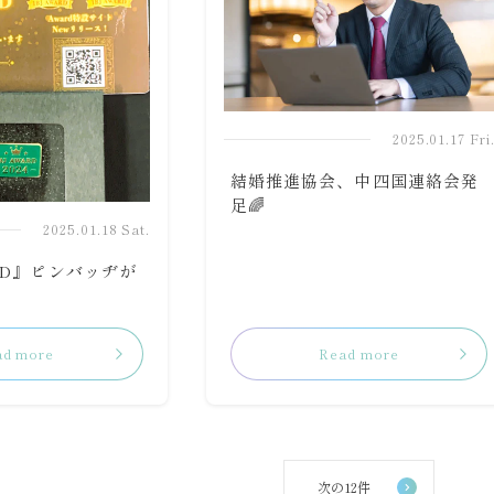
2025.01.17 Fri
結婚推進協会、中四国連絡会発
足🌈
2025.01.18 Sat.
ARD』ピンバッヂが
ad more
Read more
次の12件