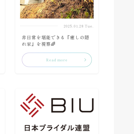
2025.01.28 Tue.
非日常を堪能できる『癒しの隠
れ家』を視察🌈
Read more