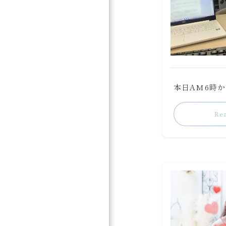
本日AM6時か
Re