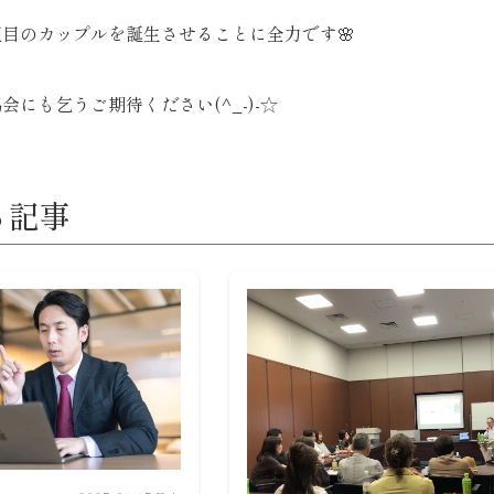
目のカップルを誕生させることに全力です🌸
会にも乞うご期待ください(^_-)-☆
る記事