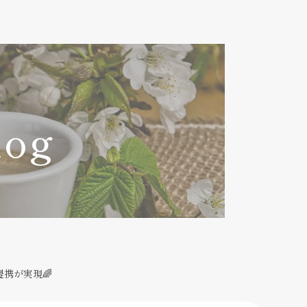
log
携が実現🌈