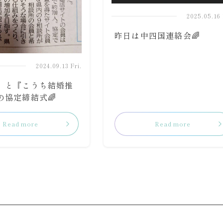
2025.05.16 
昨日は中四国連絡会🌈
2024.09.13 Fri.
』と『こうち結婚推
の協定締結式🌈
Read more
Read more
リ