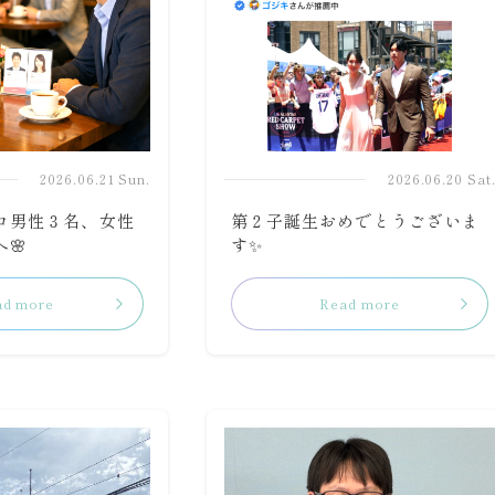
2026.06.21 Sun.
2026.06.20 Sat
ロ男性３名、女性
第２子誕生おめでとうございま
🌸
す✨
ad more
Read more