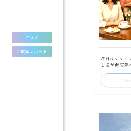
ブログ
ご成婚レポート
昨日はナナイ
１名が仮交際へ
Re