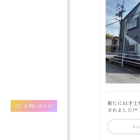
新たに41才
お問い合わせ
されました(*´
Re