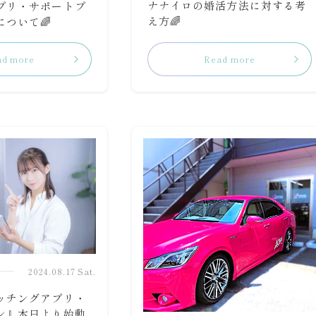
ナナイロの婚活方法に対する考
プリ・サポートプ
え方🌈
ついて🌈
ad more
Read more
2024.08.17 Sat.
ッチングアプリ・
ン』本日より始動