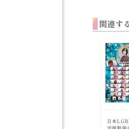
関連す
日本LGB
定例勉強会