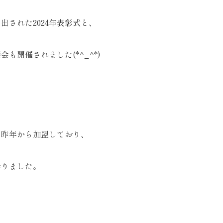
出された2024年表彰式と、
も開催されました(*^_^*)
も昨年から加盟しており、
参りました。