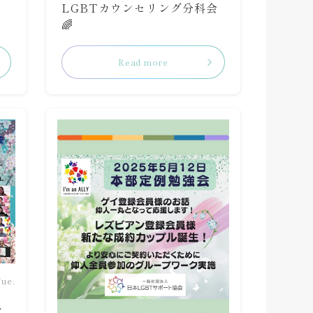
LGBTカウンセリング分科会
🌈
Read more
Tue.
ト