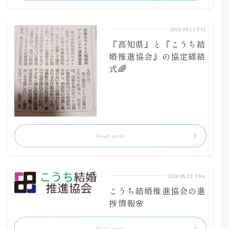
2024.09.13 Fri.
『高知県』と『こうち結
婚推進協会』の協定締結
式🌈
Read more
2024.08.22 Thu.
こうち結婚推進協会の進
捗情報🌸
Read more