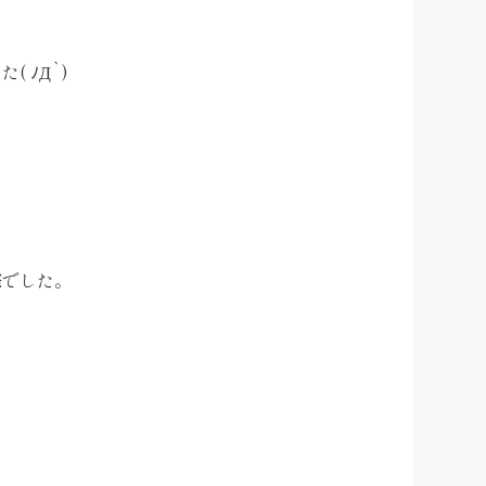
 ﾉД`)
際でした。