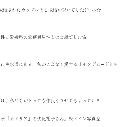
成婚されたカップルのご成婚お祝いでした(^_-)-☆
性と愛媛県の公務員男性とのご縁でした🌸
知市中水道にある、私がこよなく愛する『インザムード』✨
んは、私たちがとっても仲良くさせてもらっている
談所『カメリア』の伏見礼子さん。※メイン写真左