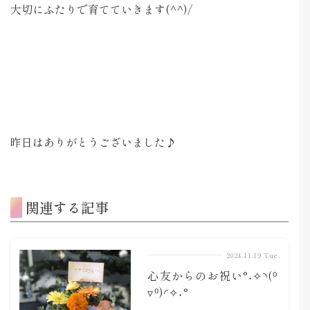
大切にふたりで育てていきます(^^)/
昨日はありがとうございました♪
関連する記事
2024.11.19 Tue.
心友からのお祝い°˖✧◝(⁰
▿⁰)◜✧˖°