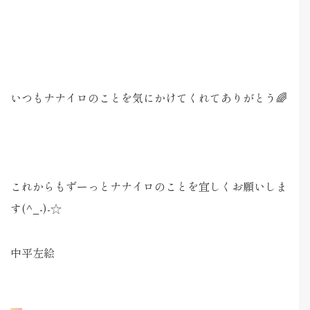
いつもナナイロのことを気にかけてくれてありがとう🌈
これからもずーっとナナイロのことを宜しくお願いしま
す(^_-)-☆
中平左絵