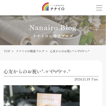
Nanairo Blog
ナナイロの婚活ブログ
TOP
ナナイロの婚活ブログ
心友からのお祝い°˖✧◝(⁰▿⁰)◜✧˖°
心友からのお祝い°˖✧◝(⁰▿⁰)◜✧˖°
2024.11.19 Tue.