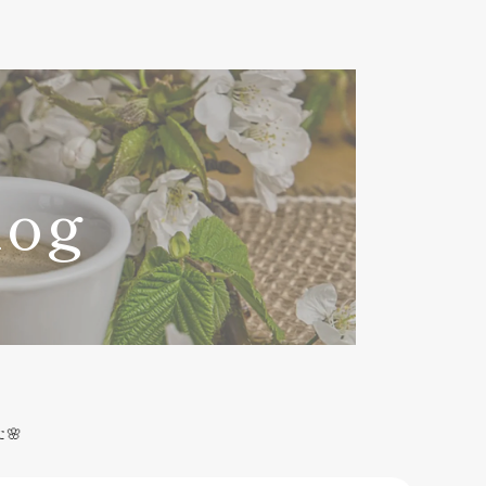
log
🌸