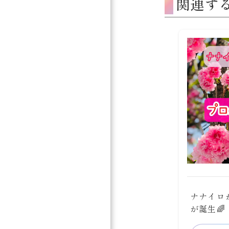
関連す
ナナイロ
が誕生🌈