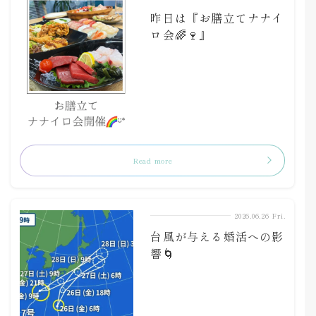
昨日は『お膳立てナナイ
ロ会🌈🍷』
Read more
2026.06.26 Fri.
台風が与える婚活への影
響🌀