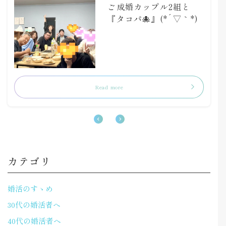
ご成婚カップル2組と
『タコパ🐙』(*´▽｀*)
Read more
カテゴリ
婚活のすゝめ
30代の婚活者へ
40代の婚活者へ