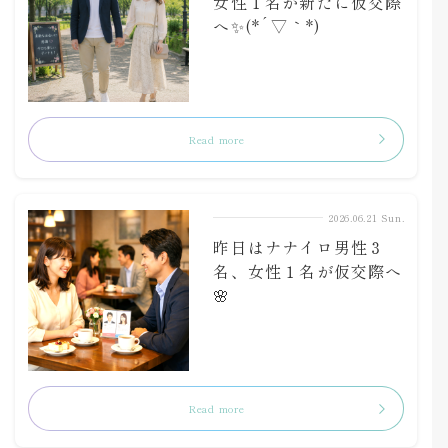
女性１名が新たに仮交際
へ✨(*´▽｀*)
Read more
2026.06.21 Sun.
昨日はナナイロ男性３
名、女性１名が仮交際へ
🌸
Read more