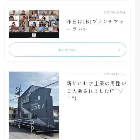
2026.06.20 Sat.
昨日はIBJブランチフォ
ーラム✨
Read more
2026.06.19 Fri.
新たに41才士業の男性が
ご入会されました(*´▽
｀*)