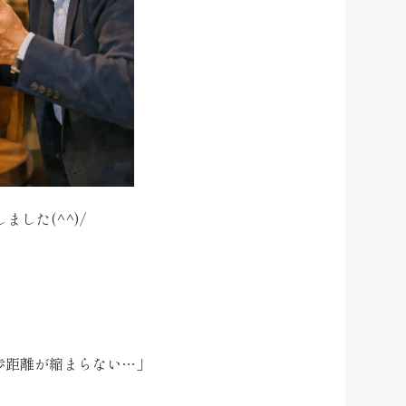
した(^^)/
歩距離が縮まらない…」