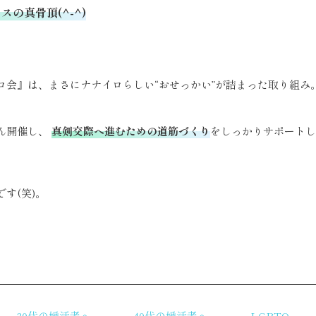
ネスの真骨頂
(^-^)
ロ会』は、まさにナナイロらしい“おせっかい”が詰まった取り組み
ん開催し、
真剣交際へ進むための道筋づくり
をしっかりサポートし
す(笑)。
リ
30代の婚活者へ
40代の婚活者へ
LGBTQ