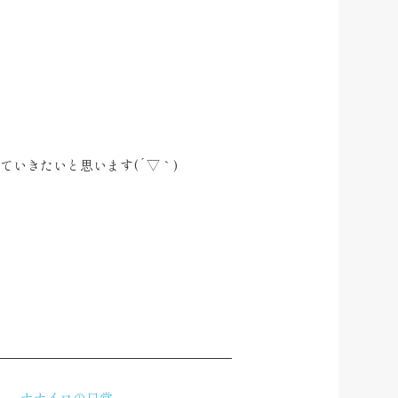
。
ていきたいと思います(
´▽｀
)
ナナイロの日常