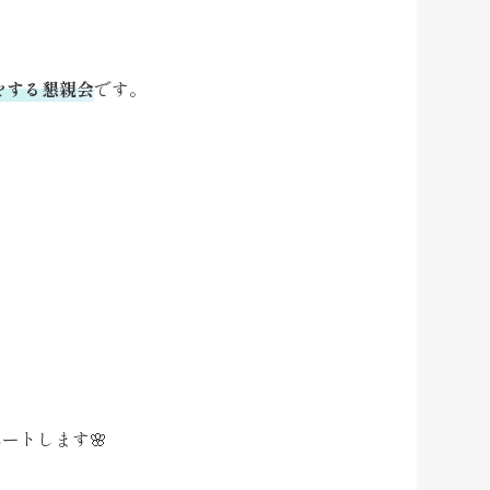
をする懇親会
です。
ートします🌸