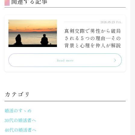
関連する記事
2026.05.29 Fri.
真剣交際で男性から破局
される５つの理由―その
背景と心理を仲人が解説
Read more
カテゴリ
婚活のすゝめ
30代の婚活者へ
40代の婚活者へ