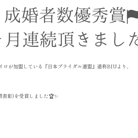
ナナイロが加盟している『日本ブライダル連盟』通称BIUより、
間表彰)を受賞しました🏆✨
…