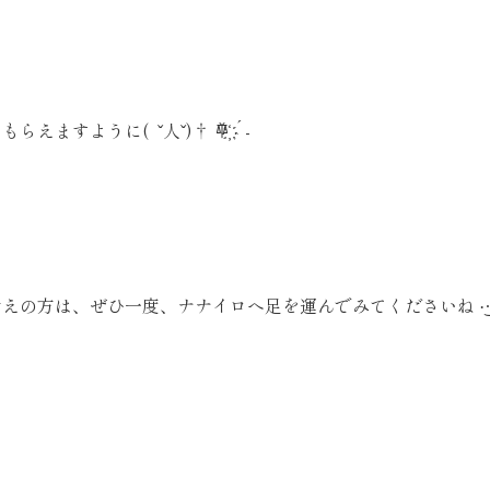
えますように( ˇ人ˇ)† 𐄷҉ ´-
えの方は、ぜひ一度、ナナイロへ足を運んでみてくださいね ·͜