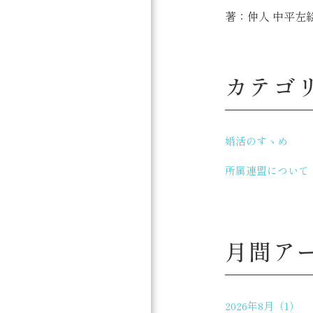
著：仲人 中平左
カテゴ
婚活のすゝめ
所属連盟について
月間ア
2026年8月（1）