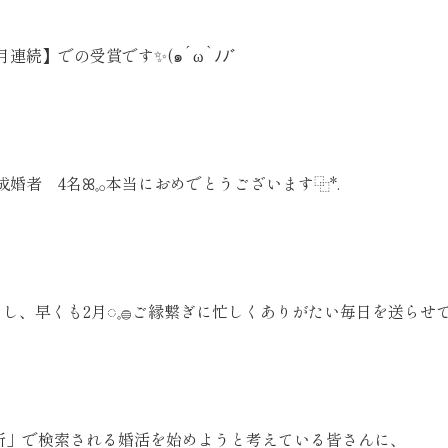
連続】での受賞です✨️(๑´ω`ﾉﾉﾞ
婚者 4名ꕤ𓈒𓂂本当におめでとうございます⿻*.
トし、早くも2月◌𓈒𓐍ご縁繋ぎに忙しくありがたい毎日を送らせて
所」で検索される婚活を始めようと考えている皆さんに、