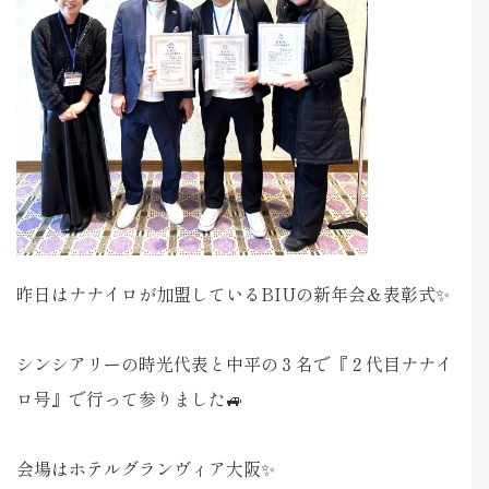
昨日はナナイロが加盟しているBIUの新年会＆表彰式✨
シンシアリーの時光代表と中平の３名で『２代目ナナイ
ロ号』で行って参りました🚙
会場はホテルグランヴィア大阪✨