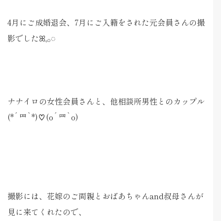
4月にご成婚退会、7月にご入籍をされた元会員さんの撮
影でしたꕤ𓈒𓂂◌
ナナイロの女性会員さんと、他相談所男性とのカップル
(*´罒`*)♡(o´罒`o)
撮影には、花嫁のご両親とおばあちゃんand叔母さんが
見に来てくれたので、