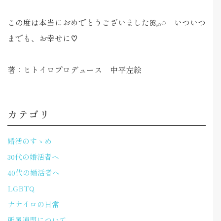
この度は本当におめでとうございましたꕤ𓈒𓂂◌ いついつ
までも、お幸せに♡
著：ヒトイロプロデュース 中平左絵
カテゴリ
婚活のすゝめ
30代の婚活者へ
40代の婚活者へ
LGBTQ
ナナイロの日常
所属連盟について