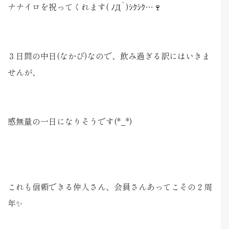
ナナイロを祝ってくれます( ﾉД`)ｼｸｼｸ…🍷
３日間の中日(なかび)なので、飲み過ぎる訳にはいきま
せんが、
感無量の一日になりそうです(*_*)
これも信頼できる仲人さん、会員さんあってこその２周
年✨