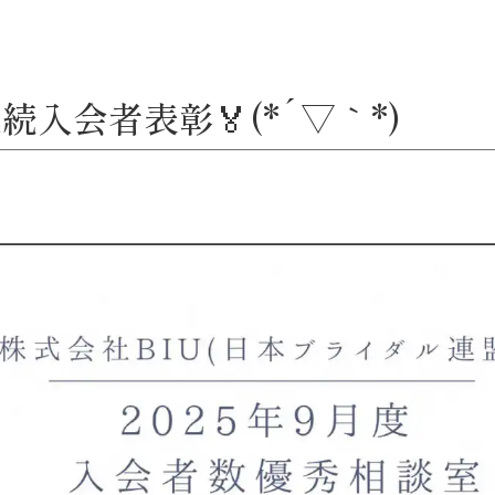
続入会者表彰🏅(*´▽｀*)