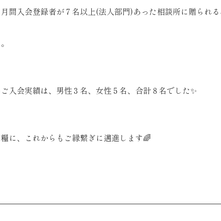
月間入会登録者が７名以上(法人部門)あった相談所に贈られ
名。
のご入会実績は、男性３名、女性５名、合計８名でした✨
糧に、これからもご縁繋ぎに邁進します🌈
リ