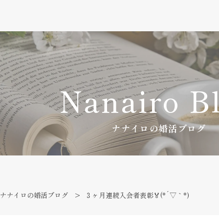
Nanairo B
ナナイロの婚活ブログ
ナナイロの婚活ブログ
３ヶ月連続入会者表彰🏅(*´▽｀*)