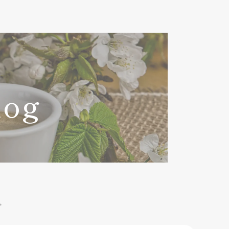
log
✨