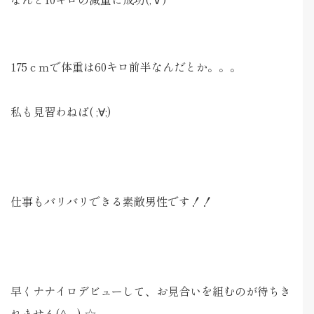
175ｃｍで体重は60キロ前半なんだとか。。。
私も見習わねば( ;∀;)
仕事もバリバリできる素敵男性です！！
早くナナイロデビューして、お見合いを組むのが待ちき
れません(^_-)-☆