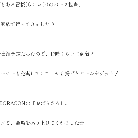
もある雷桜(らいおう)のベース担当、
、家族で行ってきました♪
0分出演予定だったので、17時くらいに到着！
コーナーも充実していて、から揚げとビールをゲット！
DORAGONの『おだちさん』。
ークで、会場を盛り上げてくれました☆