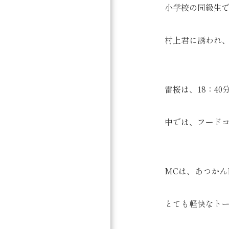
小学校の同級生で
村上君に誘われ
雷桜は、18：4
中では、フード
MCは、あつかん
とても軽快なト