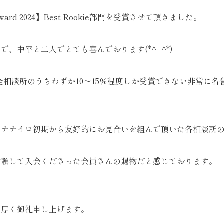
ward 2024】Best Rookie部門を受賞させて頂きました。
で、中平と二人でとても喜んでおります(*^_^*)
 は、全相談所のうちわずか10～15％程度しか受賞できない非常に
、ナナイロ初期から友好的にお見合いを組んで頂いた各相談所
信頼して入会くださった会員さんの賜物だと感じております。
、厚く御礼申し上げます。