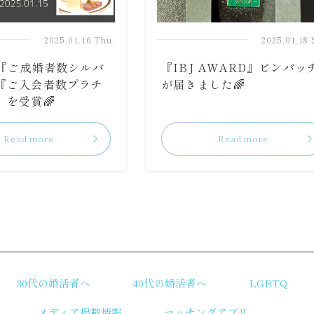
2025.01.16 Thu.
2025.01.18 
り『ご成婚者数シルバ
『IBJ AWARD』ピンバッ
『ご入会者数プラチ
が届きました🌈
』を受賞🌈
Read more
Read more
リ
30代の婚活者へ
40代の婚活者へ
LGBTQ
メディア掲載情報
マッチングアプリ