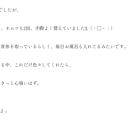
でしたが、
、オムツも2回、手際よく替えていましたΣ（・□・；）
、育休を取っているらしく、毎日お風呂も入れてるみたいです
ある中、これだけ色々してくれたら、
、きっと心強いはず。
鏡』。