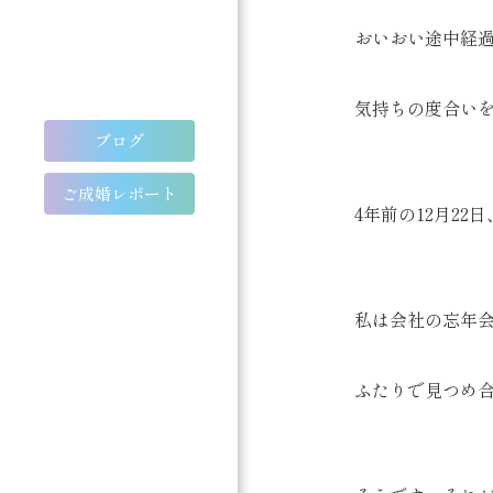
おいおい途中経
気持ちの度合い
ブログ
ご成婚レポート
4年前の12月2
私は会社の忘年
ふたりで見つめ