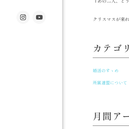
『あの二人、ど
クリスマスが来
カテゴ
婚活のすゝめ
所属連盟について
月間ア