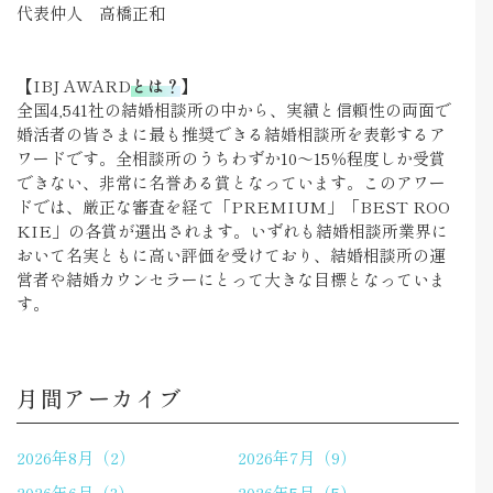
代表仲人 高橋正和
【IBJ AWARD
とは？
】
全国4,541社の結婚相談所の中から、
実績と信頼性の両面で
婚活者の皆さまに最も推奨できる
結婚相談所を表彰するア
ワードです。
全相談所のうちわずか
10～15％程度しか受賞
できない、非常に名誉ある賞
となっています。このアワー
ドでは、厳正な審査を経て「PREMIUM」「BEST ROO
KIE」の各賞が選出されます。いずれも結婚相談所業界に
おいて名実ともに高い評価を受けており、結婚相談所の運
営者や結婚カウンセラーにとって大きな目標となっていま
す。
月間アーカイブ
2026年8月（2）
2026年7月（9）
2026年6月（3）
2026年5月（5）