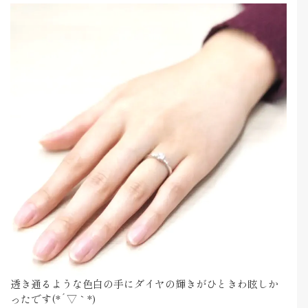
透き通るような色白の手にダイヤの輝きがひときわ眩しか
ったです(*´▽｀*)